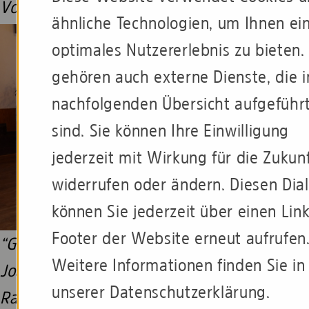
Vorsitzenden Claus List
ähnliche Technologien, um Ihnen ei
optimales Nutzererlebnis zu bieten.
gehören auch externe Dienste, die i
nachfolgenden Übersicht aufgeführ
sind. Sie können Ihre Einwilligung
jederzeit mit Wirkung für die Zukun
widerrufen oder ändern. Diesen Dia
können Sie jederzeit über einen Lin
Footer der Website erneut aufrufen
“Goldener Fährmann” für (von links):
Weitere Informationen finden Sie in
Joachim Tonn, Tanja Buck, Walter
unserer Datenschutzerklärung.
Rademacher und Günter Köttgen (auch für