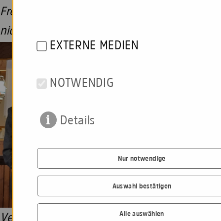
Frederic Feindt von “JazzDuo & Friends”,
nicht im Bild)
EXTERNE MEDIEN
NOTWENDIG
Details
Nur notwendige
Auswahl bestätigen
Alle auswählen
Verabschiedung des Zweiten Vorsitzenden