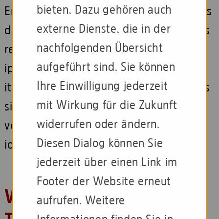
bieten. Dazu gehören auch
Emquosam, ipsam quid ma sinctis ex eos
externe Dienste, die in der
dolenia poresectios ressimpos doluptaes
nachfolgenden Übersicht
re mil in nonecep eliquia tatur, omnihil
aufgeführt sind. Sie können
ipiet, sinti derio blabore ssuscia iminvel
Ihre Einwilligung jederzeit
itiosam que ea incta que dolupiet facipis
mit Wirkung für die Zukunft
sitaspist, vel mi, volorestia volut quo to
widerrufen oder ändern.
vel es net, cusciet qui alit offic totatat
Diesen Dialog können Sie
iosant molupta tu
jederzeit über einen Link im
Footer der Website erneut
Weitere Infos zu der
aufrufen. Weitere